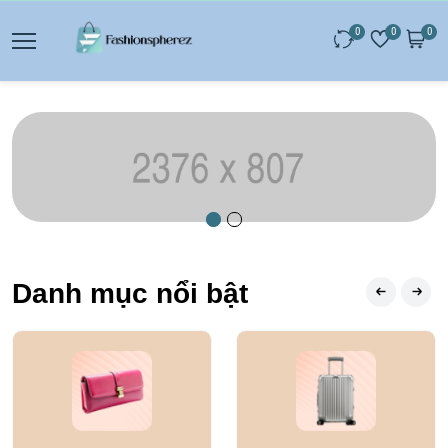
0
0
0
Danh mục nổi bật