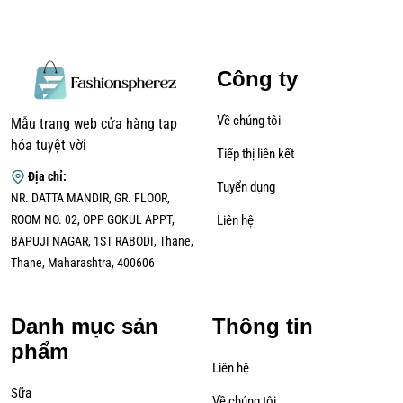
Công ty
Về chúng tôi
Mẫu trang web cửa hàng tạp
hóa tuyệt vời
Tiếp thị liên kết
Địa chỉ:
Tuyển dụng
NR. DATTA MANDIR, GR. FLOOR,
ROOM NO. 02, OPP GOKUL APPT,
Liên hệ
BAPUJI NAGAR, 1ST RABODI, Thane,
Thane, Maharashtra, 400606
Danh mục sản
Thông tin
phẩm
Liên hệ
Sữa
Về chúng tôi